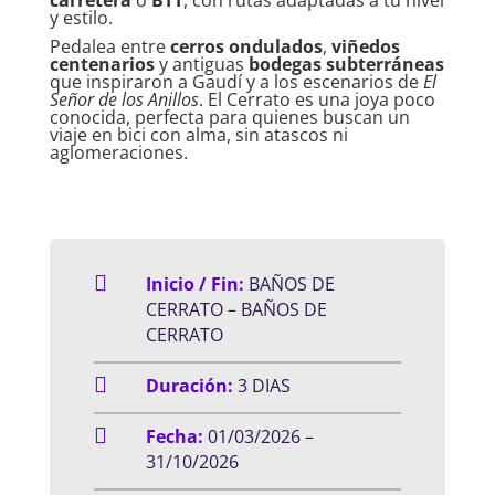
carretera
o
BTT
, con rutas adaptadas a tu nivel
y estilo.
Pedalea entre
cerros ondulados
,
viñedos
centenarios
y antiguas
bodegas subterráneas
que inspiraron a Gaudí y a los escenarios de
El
Señor de los Anillos
. El Cerrato es una joya poco
conocida, perfecta para quienes buscan un
viaje en bici con alma, sin atascos ni
aglomeraciones.

Inicio / Fin:
BAÑOS DE
CERRATO – BAÑOS DE
CERRATO

Duración:
3 DIAS

Fecha:
01/03/2026 –
31/10/2026