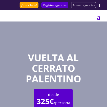
¡Suscríbete!
Registro agencias
Acceso agencias
VUELTA AL
CERRATO
PALENTINO
desde
325€
/persona