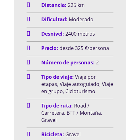

Distancia:
225 km

Dificultad:
Moderado

Desnivel:
2400 metros

Precio:
desde 325 €/persona

Número de personas:
2

Tipo de viaje:
Viaje por
etapas, Viaje autoguiado, Viaje
en grupo, Cicloturismo

Tipo de ruta:
Road /
Carretera, BTT / Montaña,
Gravel

Bicicleta:
Gravel