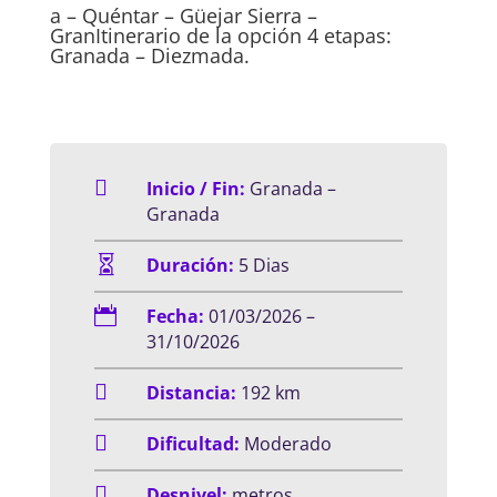
a – Quéntar – Güejar Sierra –
GranItinerario de la opción 4 etapas:
Granada – Diezmada.

Inicio / Fin:
Granada –
Granada

Duración:
5 Dias

Fecha:
01/03/2026 –
31/10/2026

Distancia:
192 km

Dificultad:
Moderado

Desnivel:
metros