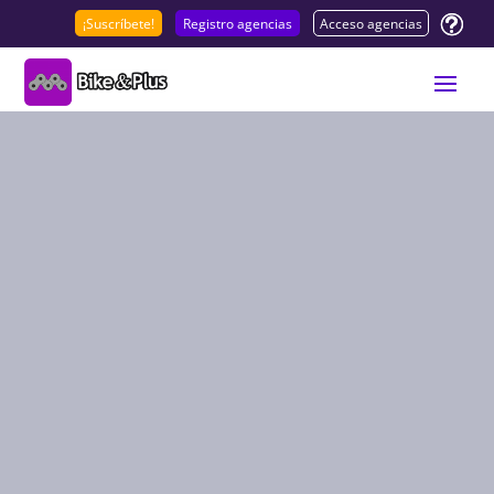
¡Suscríbete!
Registro agencias
Acceso agencias
EUROVELO 1
ENOTURISM
O Y CANAL
DE CASTILLA
5 ETAPAS